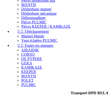
Pièces désherbage gaz
MANTIS
Désherbage manuel
Désherbage mécanique
Débroussaillage
Pièces PULMIC
Pièces KEEPER / KAMIKAZE


Téléchargement
Manuel Mantis
Vues éclatées PULMIC


Toutes les marques
AIRAIDIK
CORNU
DE PYPERE
GEKA
KAMIKAZE
KEEPER
MANTIS
POLET
PULMIC
Transport DPD RELAIS 