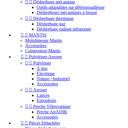


Désherbage mécanique
Outils adaptables sur débroussailleuse
Désherbeurs mécaniques à brosse


Désherbage thermique
Désherbage gaz
Désherbage radiant infrarouge


MANTIS
Motobineuse Mantis
Accessoires
Composteur Mantis


Pulvériser-Arroser


Pulvériser
À dos
Électrique
Toiture / Industriel
Accessoires


Arroser
Lances
Enrouleurs


Perche Télescopique
Perche AirADIK
Accessoires


Pièces Détachées