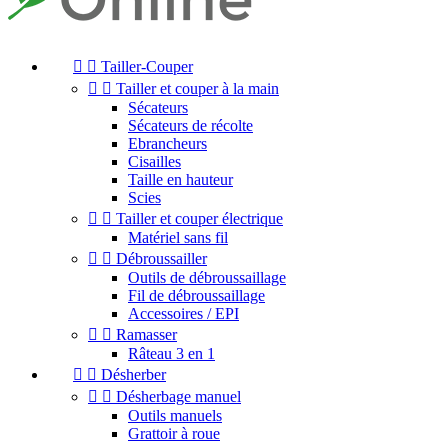


Tailler-Couper


Tailler et couper à la main
Sécateurs
Sécateurs de récolte
Ebrancheurs
Cisailles
Taille en hauteur
Scies


Tailler et couper électrique
Matériel sans fil


Débroussailler
Outils de débroussaillage
Fil de débroussaillage
Accessoires / EPI


Ramasser
Râteau 3 en 1


Désherber


Désherbage manuel
Outils manuels
Grattoir à roue