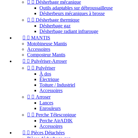


Désherbage mécanique
Outils adaptables sur débroussailleuse
Désherbeurs mécaniques à brosse


Désherbage thermique
Désherbage gaz
Désherbage radiant infrarouge


MANTIS
Motobineuse Mantis
Accessoires
Composteur Mantis


Pulvériser-Arroser


Pulvériser
À dos
Électrique
Toiture / Industriel
Accessoires


Arroser
Lances
Enrouleurs


Perche Télescopique
Perche AirADIK
Accessoires


Pièces Détachées