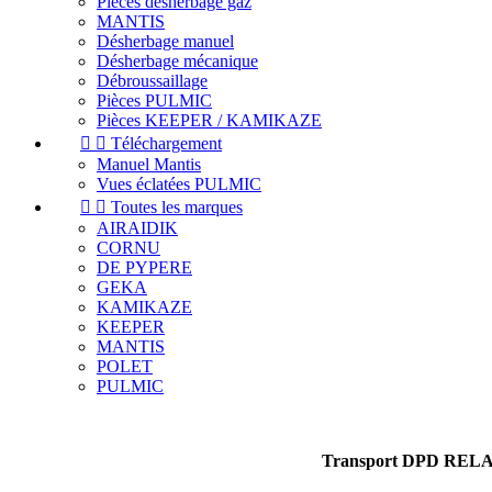
Pièces désherbage gaz
MANTIS
Désherbage manuel
Désherbage mécanique
Débroussaillage
Pièces PULMIC
Pièces KEEPER / KAMIKAZE


Téléchargement
Manuel Mantis
Vues éclatées PULMIC


Toutes les marques
AIRAIDIK
CORNU
DE PYPERE
GEKA
KAMIKAZE
KEEPER
MANTIS
POLET
PULMIC
Transport DPD RELAIS 