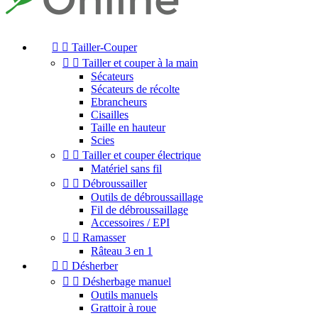


Tailler-Couper


Tailler et couper à la main
Sécateurs
Sécateurs de récolte
Ebrancheurs
Cisailles
Taille en hauteur
Scies


Tailler et couper électrique
Matériel sans fil


Débroussailler
Outils de débroussaillage
Fil de débroussaillage
Accessoires / EPI


Ramasser
Râteau 3 en 1


Désherber


Désherbage manuel
Outils manuels
Grattoir à roue