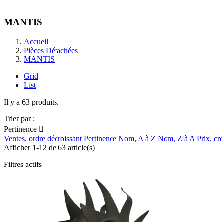
MANTIS
Accueil
Pièces Détachées
MANTIS
Grid
List
Il y a 63 produits.
Trier par :
Pertinence

Ventes, ordre décroissant
Pertinence
Nom, A à Z
Nom, Z à A
Prix, cr
Afficher 1-12 de 63 article(s)
Filtres actifs