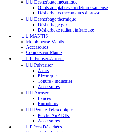


Désherbage mécanique
Outils adaptables sur débroussailleuse
Désherbeurs mécaniques à brosse


Désherbage thermique
Désherbage gaz
Désherbage radiant infrarouge


MANTIS
Motobineuse Mantis
Accessoires
Composteur Mantis


Pulvériser-Arroser


Pulvériser
À dos
Électrique
Toiture / Industriel
Accessoires


Arroser
Lances
Enrouleurs


Perche Télescopique
Perche AirADIK
Accessoires


Pièces Détachées