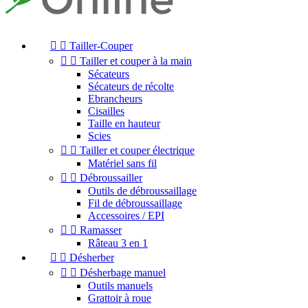


Tailler-Couper


Tailler et couper à la main
Sécateurs
Sécateurs de récolte
Ebrancheurs
Cisailles
Taille en hauteur
Scies


Tailler et couper électrique
Matériel sans fil


Débroussailler
Outils de débroussaillage
Fil de débroussaillage
Accessoires / EPI


Ramasser
Râteau 3 en 1


Désherber


Désherbage manuel
Outils manuels
Grattoir à roue