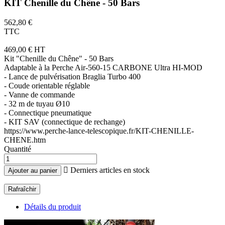
KIT Chenille du Chêne - 50 Bars
562,80 €
TTC
469,00 € HT
Kit "Chenille du Chêne" - 50 Bars
Adaptable à la Perche Air-560-15 CARBONE Ultra HI-MOD
- Lance de pulvérisation Braglia Turbo 400
- Coude orientable réglable
- Vanne de commande
- 32 m de tuyau Ø10
- Connectique pneumatique
- KIT SAV (connectique de rechange)
https://www.perche-lance-telescopique.fr/KIT-CHENILLE-
CHENE.htm
Quantité

Derniers articles en stock
Ajouter au panier
Détails du produit