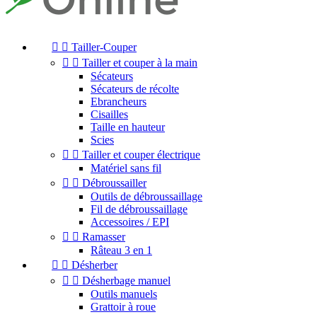


Tailler-Couper


Tailler et couper à la main
Sécateurs
Sécateurs de récolte
Ebrancheurs
Cisailles
Taille en hauteur
Scies


Tailler et couper électrique
Matériel sans fil


Débroussailler
Outils de débroussaillage
Fil de débroussaillage
Accessoires / EPI


Ramasser
Râteau 3 en 1


Désherber


Désherbage manuel
Outils manuels
Grattoir à roue