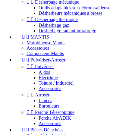


Désherbage mécanique
Outils adaptables sur débroussailleuse
Désherbeurs mécaniques à brosse


Désherbage thermique
Désherbage gaz
Désherbage radiant infrarouge


MANTIS
Motobineuse Mantis
Accessoires
Composteur Mantis


Pulvériser-Arroser


Pulvériser
À dos
Électrique
Toiture / Industriel
Accessoires


Arroser
Lances
Enrouleurs


Perche Télescopique
Perche AirADIK
Accessoires


Pièces Détachées